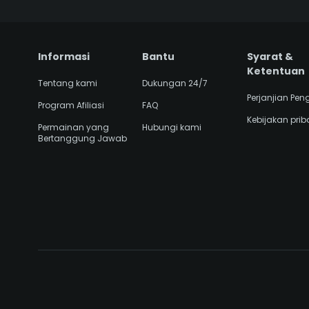
Informasi
Bantu
Syarat &
Ketentuan
Tentang kami
Dukungan 24/7
Perjanjian Pe
Program Afiliasi
FAQ
Kebijakan prib
Permainan yang
Hubungi kami
Bertanggung Jawab